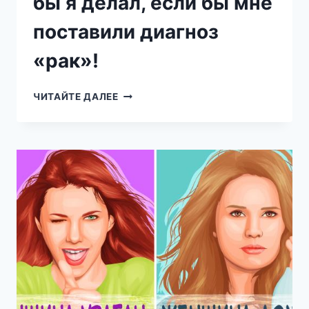
бы я делал, если бы мне
поставили диагноз
«рак»!
Я
ЧИТАЙТЕ ДАЛЕЕ
—
ОНКОЛОГ.
И
ВОТ
ЧТО
БЫ
Я
ДЕЛАЛ,
ЕСЛИ
БЫ
МНЕ
ПОСТАВИЛИ
ДИАГНОЗ
«РАК»!