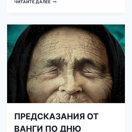
ПОСТАВЬТЕ
ЧИТАЙТЕ ДАЛЕЕ
СТАКАН
ВОДЫ
С
СОЛЬЮ
В
ДОМЕ
–
И
УДИВИТЕСЬ,
ЧТО
ПРОИЗОЙДЕТ
ЧЕРЕЗ
СУТКИ!
ПРЕДСКАЗАНИЯ ОТ
ВАНГИ ПО ДНЮ