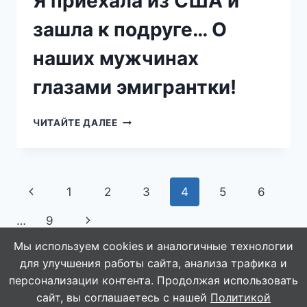
Я приехала из США и
зашла к подруге… О
наших мужчинах
глазами эмигрантки!
Я
ЧИТАЙТЕ ДАЛЕЕ
ПРИЕХАЛА
ИЗ
США
И
Навигация
Предыдущая
1
2
3
4
5
6
ЗАШЛА
К
по
страница
Следующая
…
9
ПОДРУГЕ…
О
страницам
страница
Мы используем cookies и аналогичные технологии
НАШИХ
для улучшения работы сайта, анализа трафика и
МУЖЧИНАХ
ГЛАЗАМИ
персонализации контента. Продолжая использовать
ЭМИГРАНТКИ!
сайт, вы соглашаетесь с нашей
Политикой
© 2026 WebVinegret