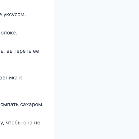
е уксусом.
молоке.
ь, вытереть ее
авника к
осыпать сахаром.
у, чтобы она не