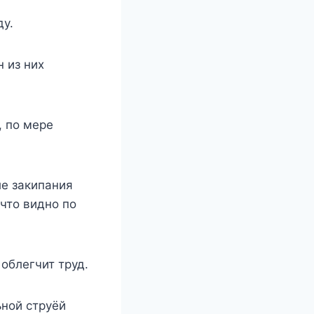
ду.
н из них
, по мере
ле закипания
что видно по
облегчит труд.
ьной струёй