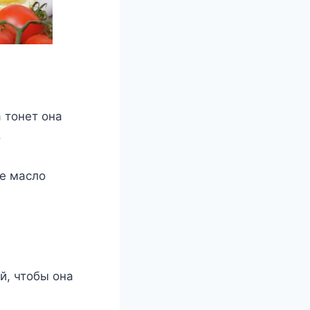
а тонет она
.
ое масло
й, чтобы она