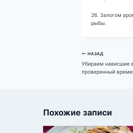
26. Залогом аро
рыбы.
Навигация
НАЗАД
Убираем нависшие 
по
проверенный време
записям
Похожие записи