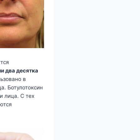
ется
и два десятка
льзовано в
а. Ботулотоксин
 лица. С тех
аются