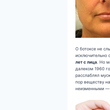
О ботоксе не сл
исключительно с
лет с лица
. Но 
далеком 1960 г
расслаблял муск
пор веществу на
неизменными — 