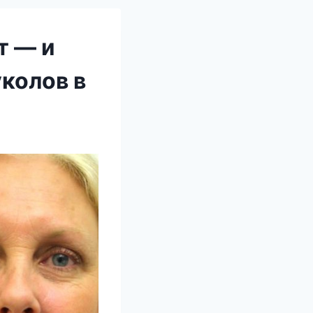
т — и
уколов в