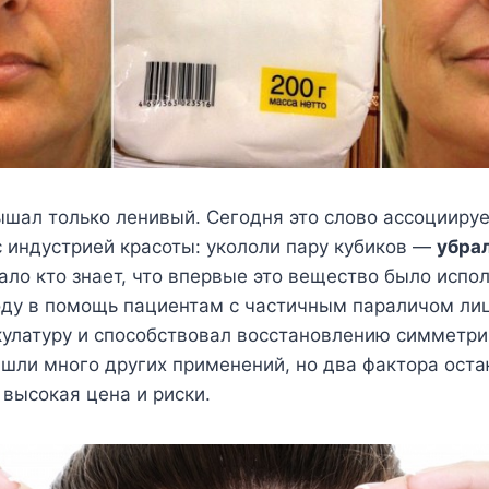
ышал только ленивый. Сегодня это слово ассоцииру
 индустрией красоты: укололи пару кубиков —
убрал
мало кто знает, что впервые это вещество было испо
оду в помощь пациентам с частичным параличом лиц
улатуру и способствовал восстановлению симметрии
шли много других применений, но два фактора ост
высокая цена и риски.