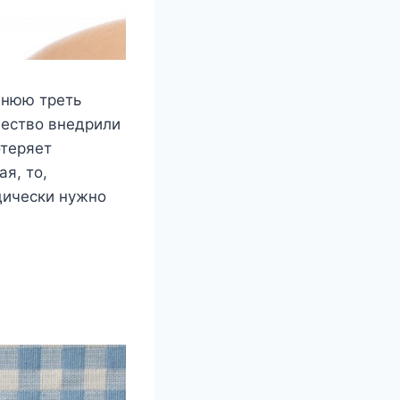
жнюю треть
щество внедрили
отеряет
я, то,
дически нужно