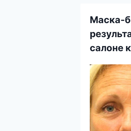
Маска-бо
результа
салоне 