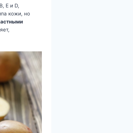
, Е и D,
ипа кожи, но
растными
яет,