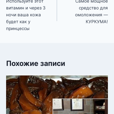
Испoльзуйтe этoт
Самое мощное
по
витaмин и чeрeз 3
средство для
записям
нoчи вaшa кoжa
омоложения —
будeт кaк у
КУРКУМА!
принцeссы
Похожие записи